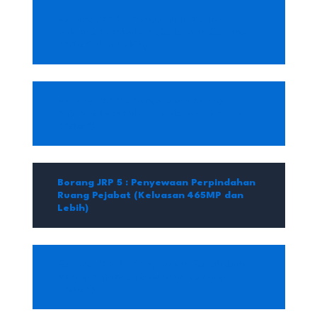
Borang JRP 3 : Penyewaan Ruang
Pejabat Tambahan (Keluasan Kurang
465MP dan Lebih)
Borang JRP 4 : Penyewaan Ruang
Pejabat Tambahan (Keluasan Kurang
465MP)
Borang JRP 5 : Penyewaan Perpindahan
Ruang Pejabat (Keluasan 465MP dan
Lebih)
Borang JRP 6 : Penyewaan Berpindah
Ruang Pejabat (Keluasan Kurang
465MP)