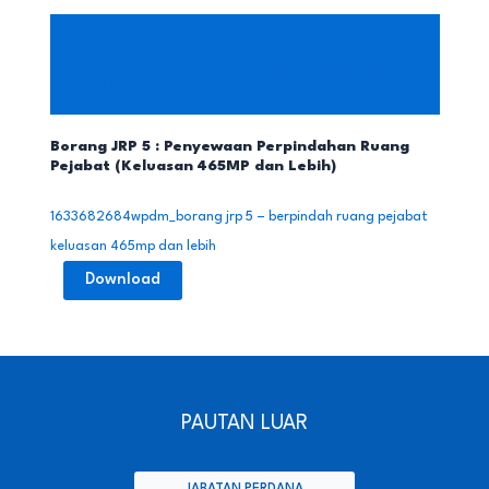
Borang JRP 7 : Pelanjutan Penyewaan
Ruang Pejabat (Keluasan Kurang atau
Lebih 465MP)
Borang JRP 5 : Penyewaan Perpindahan Ruang
Pejabat (Keluasan 465MP dan Lebih)
1633682684wpdm_borang jrp 5 – berpindah ruang pejabat
keluasan 465mp dan lebih
Download
PAUTAN LUAR