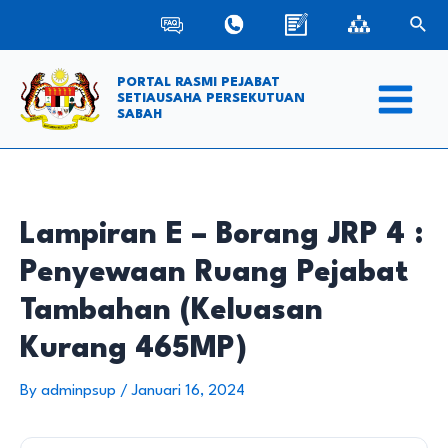
Skip
Sear
to
content
PORTAL RASMI PEJABAT
SETIAUSAHA PERSEKUTUAN
SABAH
Main
Menu
Lampiran E – Borang JRP 4 :
Penyewaan Ruang Pejabat
Tambahan (Keluasan
Kurang 465MP)
By
adminpsup
/
Januari 16, 2024