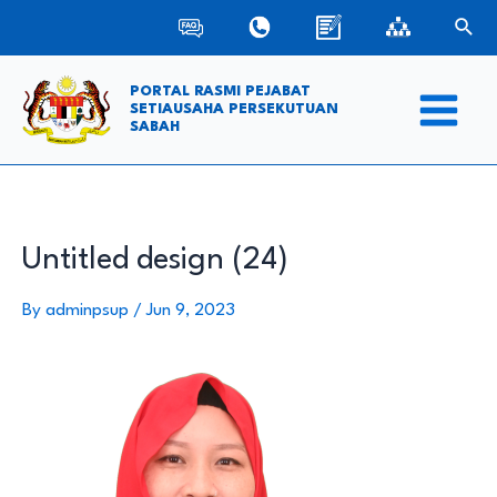
Skip
Sear
to
content
PORTAL RASMI PEJABAT
SETIAUSAHA PERSEKUTUAN
SABAH
Main
Menu
Untitled design (24)
By
adminpsup
/
Jun 9, 2023