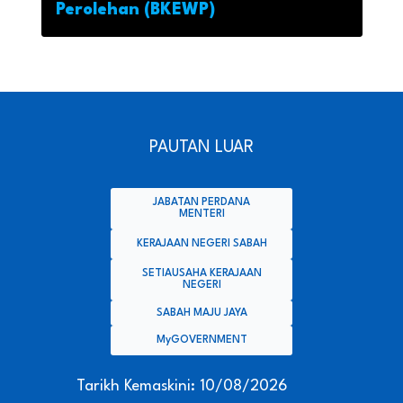
Perolehan (BKEWP)
PAUTAN LUAR
JABATAN PERDANA
MENTERI
KERAJAAN NEGERI SABAH
SETIAUSAHA KERAJAAN
NEGERI
SABAH MAJU JAYA
MyGOVERNMENT
Tarikh Kemaskini: 10/08/2026