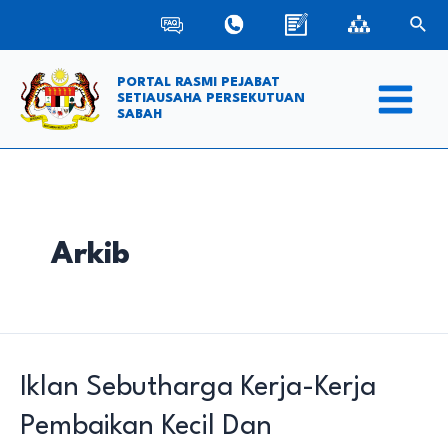
Skip
Sear
to
content
PORTAL RASMI PEJABAT
SETIAUSAHA PERSEKUTUAN
SABAH
Main
Menu
Arkib
Iklan Sebutharga Kerja-Kerja
Pembaikan Kecil Dan