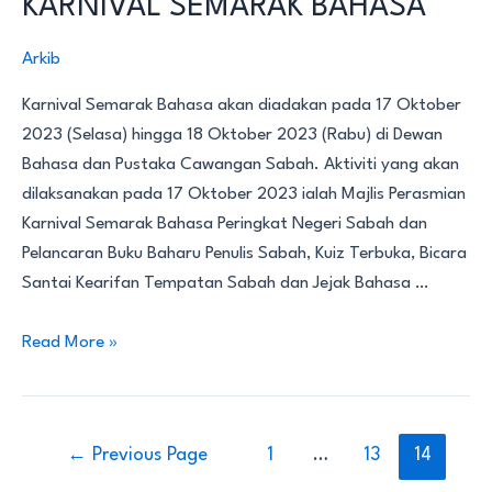
KARNIVAL SEMARAK BAHASA
Arkib
Karnival Semarak Bahasa akan diadakan pada 17 Oktober
2023 (Selasa) hingga 18 Oktober 2023 (Rabu) di Dewan
Bahasa dan Pustaka Cawangan Sabah. Aktiviti yang akan
dilaksanakan pada 17 Oktober 2023 ialah Majlis Perasmian
Karnival Semarak Bahasa Peringkat Negeri Sabah dan
Pelancaran Buku Baharu Penulis Sabah, Kuiz Terbuka, Bicara
Santai Kearifan Tempatan Sabah dan Jejak Bahasa …
KARNIVAL
Read More »
SEMARAK
BAHASA
Navigasi
←
Previous Page
1
…
13
14
kiriman